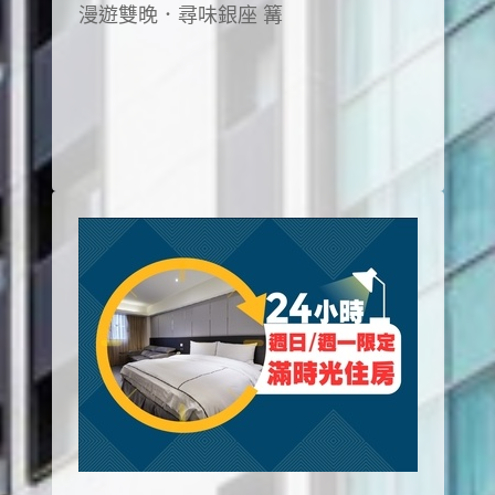
漫遊雙晚．尋味銀座 篝